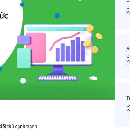
D
X
A
O
X
T
L
X
đối thủ cạnh tranh