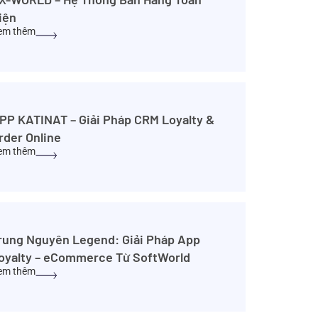
iện
em thêm
PP KATINAT – Giải Pháp CRM Loyalty &
rder Online
em thêm
rung Nguyên Legend: Giải Pháp App
oyalty – eCommerce Từ SoftWorld
em thêm