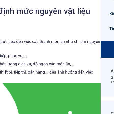
định mức nguyên vật liệu
Ki
Ti
uan trực tiếp đến việc cấu thành món ăn như chi phí nguyên
 bếp, phục vụ,…;
, chất lượng dịch vụ, độ ngon của món ăn,…
A
thiết bị, tiếp thị, bán hàng,… đều ảnh hưởng đến việc
G
X
D