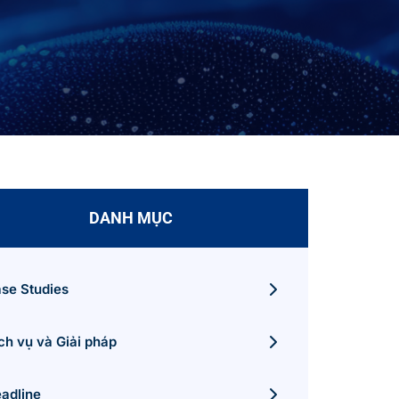
DANH MỤC
se Studies
ch vụ và Giải pháp
adline