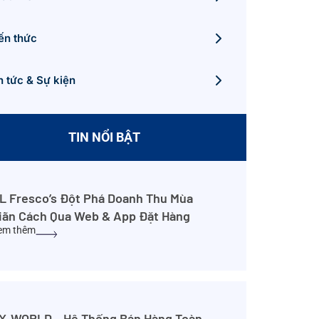
ến thức
n tức & Sự kiện
TIN NỔI BẬT
L Fresco’s Đột Phá Doanh Thu Mùa
iãn Cách Qua Web & App Đặt Hàng
em thêm
X-WORLD – Hệ Thống Bán Hàng Toàn