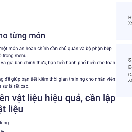
H
X
cho từng món
c một món ăn hoàn chỉnh cần chủ quán và bộ phận bếp
ó trong menu.
S
 và giá bán chính thức, bạn tiến hành phổ biến cho toàn
E
C
 để giúp bạn tiết kiệm thời gian training cho nhân viên
X
 sự là rất cao.
n vật liệu hiệu quả, cần lập
ật liệu
 dùng