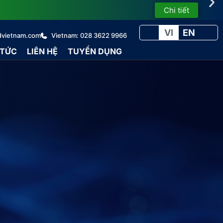
Chi tiết
VI
EN
dvietnam.com
Vietnam: 028 3622 9966
 TỨC
LIÊN HỆ
TUYỂN DỤNG