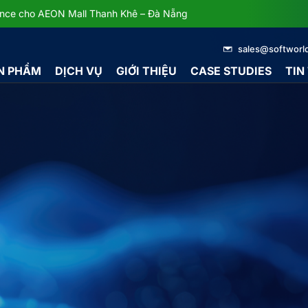
dance cho AEON Mall Thanh Khê – Đà Nẵng
sales@softworl
N PHẨM
DỊCH VỤ
GIỚI THIỆU
CASE STUDIES
TIN