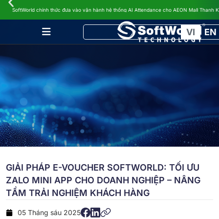
TIN TỨC
SoftWorld chính thức đưa vào vận hành hệ thống AI Attendance cho AEON Mall Thanh 
VI
EN
GIẢI PHÁP E-VOUCHER SOFTWORLD: TỐI ƯU
ZALO MINI APP CHO DOANH NGHIỆP – NÂNG
TẦM TRẢI NGHIỆM KHÁCH HÀNG
05 Tháng sáu 2025