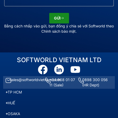
GỬI
Bằng cách nhấp vào gửi, bạn đồng ý chia sẻ với Softworld theo
Chính sách bảo mật.
SOFTWORLD VIETNAM LTD
sales@softworldvietnam.com
+84 968 01 07
0898 300 056
11
(Sale)
(HR Dept)
TP HCM
HUẾ
OSAKA