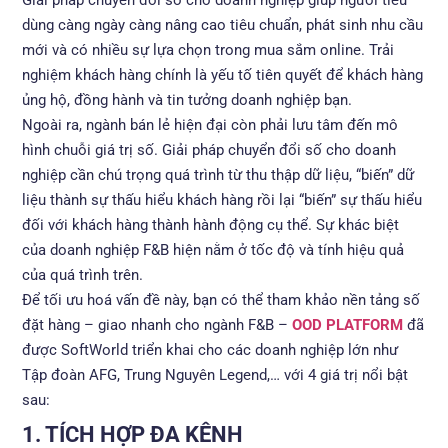
Giải pháp chuyển đổi số cho doanh nghiệp giúp người tiêu
dùng càng ngày càng nâng cao tiêu chuẩn, phát sinh nhu cầu
mới và có nhiều sự lựa chọn trong mua sắm online. Trải
nghiệm khách hàng chính là yếu tố tiên quyết để khách hàng
ủng hộ, đồng hành và tin tưởng doanh nghiệp bạn.
Ngoài ra, ngành bán lẻ hiện đại còn phải lưu tâm đến mô
hình chuỗi giá trị số. Giải pháp chuyển đổi số cho doanh
nghiệp cần chú trọng quá trình từ thu thập dữ liệu, “biến” dữ
liệu thành sự thấu hiểu khách hàng rồi lại “biến” sự thấu hiểu
đối với khách hàng thành hành động cụ thể. Sự khác biệt
của doanh nghiệp F&B hiện nằm ở tốc độ và tính hiệu quả
của quá trình trên.
Để tối ưu hoá vấn đề này, bạn có thể tham khảo nền tảng số
đặt hàng – giao nhanh cho ngành F&B –
OOD PLATFORM
đã
được SoftWorld triển khai cho các doanh nghiệp lớn như
Tập đoàn AFG, Trung Nguyên Legend,… với 4 giá trị nổi bật
sau:
1. TÍCH HỢP ĐA KÊNH