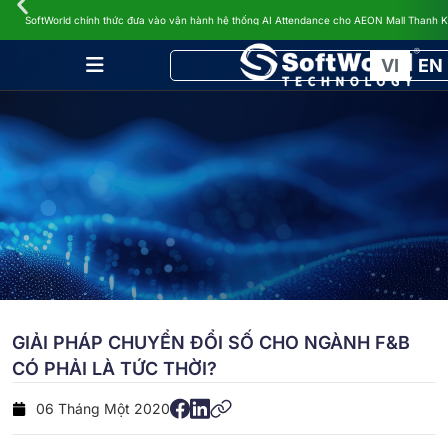
TIN TỨC
SoftWorld chính thức đưa vào vận hành hệ thống AI Attendance cho AEON Mall Thanh 
VI
EN
GIẢI PHÁP CHUYỂN ĐỔI SỐ CHO NGÀNH F&B
CÓ PHẢI LÀ TỨC THỜI?
06 Tháng Một 2020