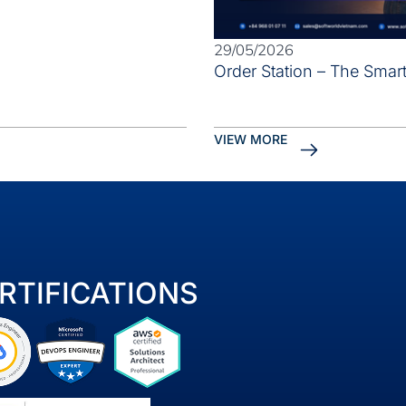
29/05/2026
Order Station – The Smart
VIEW MORE
RTIFICATIONS