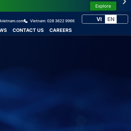
VI
EN
dvietnam.com
Vietnam: 028 3622 9966
WS
CONTACT US
CAREERS