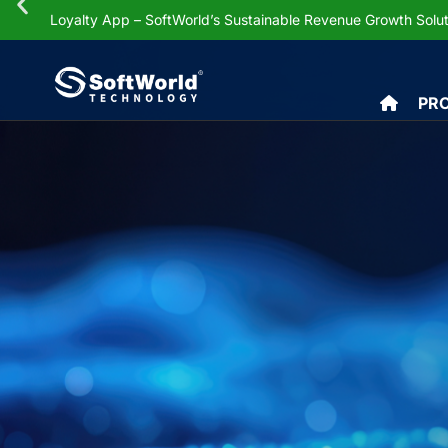
Explore
AI Robots fo
PR