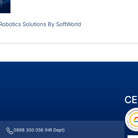
Robotics Solutions By SoftWorld
CE
0898 300 056
(HR Dept)