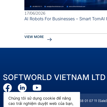
17/06/2026
AI Robots For Businesses – Smart TomAI 
VIEW MORE
SOFTWORLD VIETNAM LTD
Chúng tôi sử dụng cookie để nâng
sales@softworldvietnam.com
+84 968 01 07 11
(Sale)
cao trải nghiệm duyệt web của bạn,