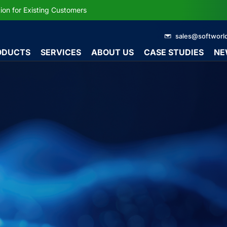
r Businesses – Smart TomAI Robotics Solutions by SoftWorld
sales@softworl
ODUCTS
SERVICES
ABOUT US
CASE STUDIES
NE