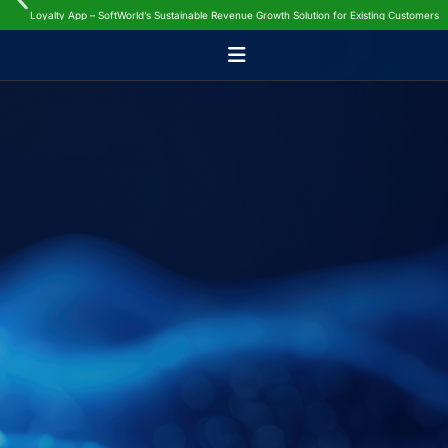
Loyalty App – SoftWorld’s Sustainable Revenue Growth Solution for Existing Customers