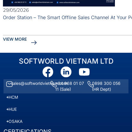
29/05/2026
Order Station – The Smart Offline Sales Channel At Your P
VIEW MORE
SOFTWORLD VIETNAM LTD
sales@softworldvietnam.com
+84 968 01 07
0898 300 056
11
(Sale)
(HR Dept)
HCM
HUE
OSAKA
CERTIFICATIONS