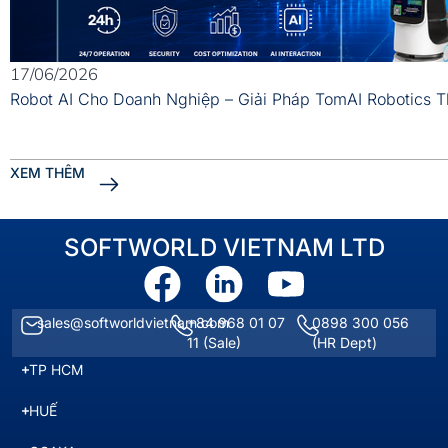
17/06/2026
Robot AI Cho Doanh Nghiệp – Giải Pháp TomAI Robotics 
XEM THÊM
SOFTWORLD VIETNAM LTD
sales@softworldvietnam.com
+84 968 01 07
0898 300 056
11
(Sale)
(HR Dept)
TP HCM
HUẾ