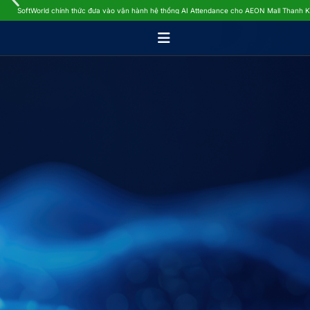
SoftWorld chính thức đưa vào vận hành hệ thống AI Attendance cho AEON Mall Thanh 