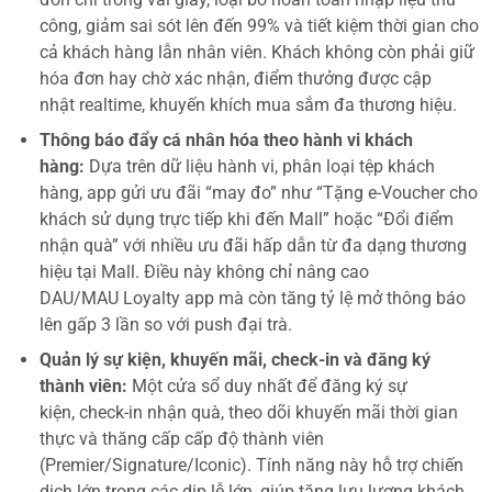
công, giảm sai sót lên đến 99% và tiết kiệm thời gian cho
cả khách hàng lẫn nhân viên. Khách không còn phải giữ
hóa đơn hay chờ xác nhận, điểm thưởng được cập
nhật realtime, khuyến khích mua sắm đa thương hiệu.
Thông báo đẩy cá nhân hóa theo hành vi khách
hàng:
Dựa trên dữ liệu hành vi, phân loại tệp khách
hàng, app gửi ưu đãi “may đo” như “Tặng e-Voucher cho
khách sử dụng trực tiếp khi đến Mall” hoặc “Đổi điểm
nhận quà” với nhiều ưu đãi hấp dẫn từ đa dạng thương
hiệu tại Mall. Điều này không chỉ nâng cao
DAU/MAU Loyalty app mà còn tăng tỷ lệ mở thông báo
lên gấp 3 lần so với push đại trà.
Quản lý sự kiện, khuyến mãi, check-in và đăng ký
thành viên:
Một cửa sổ duy nhất để đăng ký sự
kiện, check-in nhận quà, theo dõi khuyến mãi thời gian
thực và thăng cấp cấp độ thành viên
(Premier/Signature/Iconic). Tính năng này hỗ trợ chiến
dịch lớn trong các dịp lễ lớn, giúp tăng lưu lượng khách