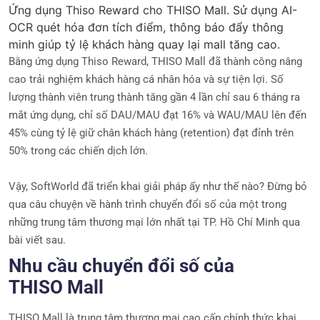
Ứng dụng Thiso Reward cho THISO Mall. Sử dụng AI-
OCR quét hóa đơn tích điểm, thông báo đẩy thông
minh giúp tỷ lệ khách hàng quay lại mall tăng cao.
Bằng ứng dụng Thiso Reward, THISO Mall đã thành công nâng
cao trải nghiệm khách hàng cá nhân hóa và sự tiện lợi. Số
lượng thành viên trung thành tăng gần 4 lần chỉ sau 6 tháng ra
mắt ứng dụng, chỉ số DAU/MAU đạt 16% và WAU/MAU lên đến
45% cùng tỷ lệ giữ chân khách hàng (retention) đạt đỉnh trên
50% trong các chiến dịch lớn.
Vậy, SoftWorld đã triển khai giải pháp ấy như thế nào? Đừng bỏ
qua câu chuyện về hành trình chuyển đổi số của một trong
những trung tâm thương mại lớn nhất tại TP. Hồ Chí Minh qua
bài viết sau.
Nhu cầu chuyển đổi số của
THISO Mall
THISO Mall là trung tâm thương mại cao cấp chính thức khai