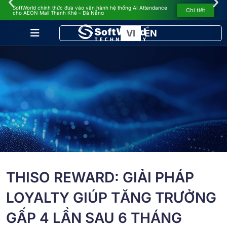
SoftWorld chính thức đưa vào vận hành hệ thống AI Attendance
CASE STUDY
Chi tiết
cho AEON Mall Thanh Khê – Đà Nẵng
VI
EN
THISO REWARD: GIẢI PHÁP
LOYALTY GIÚP TĂNG TRƯỞNG
GẤP 4 LẦN SAU 6 THÁNG