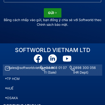
GỬI
Bằng cách nhấp vào gửi, bạn đồng ý chia sẻ với Softworld theo
Chính sách bảo mật.
SOFTWORLD VIETNAM LTD
sales@softworldvietnam.com
+84 968 01 07
0898 300 056
11
(Sale)
(HR Dept)
TP HCM
HUẾ
OSAKA