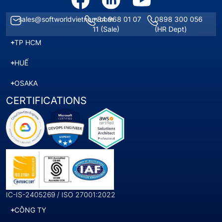
sales@softworldvietnam.com
+84 968 01 07
0898 300 056
11
(Sale)
(HR Dept)
TP HCM
HUẾ
OSAKA
CERTIFICATIONS
IC-IS-2405269 / ISO 27001:2022
CÔNG TY