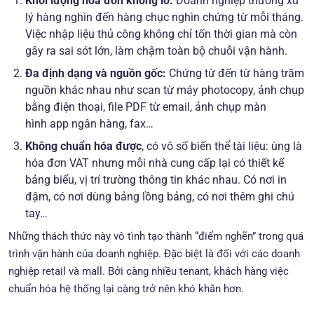
Khối lượng hóa đơn khổng lồ:
Doanh nghiệp thường xử
lý hàng nghìn đến hàng chục nghìn chứng từ mỗi tháng.
Việc nhập liệu thủ công không chỉ tốn thời gian mà còn
gây ra sai sót lớn, làm chậm toàn bộ chuỗi vận hành.
Đa định dạng và nguồn gốc:
Chứng từ đến từ hàng trăm
nguồn khác nhau như scan từ máy photocopy, ảnh chụp
bằng điện thoại, file PDF từ email, ảnh chụp màn
hình app ngân hàng, fax…
Không chuẩn hóa được
, có vô số biến thể tài liệu: ùng là
hóa đơn VAT nhưng mỗi nhà cung cấp lại có thiết kế
bảng biểu, vị trí trường thông tin khác nhau. Có nơi in
đậm, có nơi dùng bảng lồng bảng, có nơi thêm ghi chú
tay…
Những thách thức này vô tình tạo thành “điểm nghẽn” trong quá
trình vận hành của doanh nghiệp. Đặc biệt là đối với các doanh
nghiệp retail và mall. Bởi càng nhiều tenant, khách hàng việc
chuẩn hóa hệ thống lại càng trở nên khó khăn hơn.