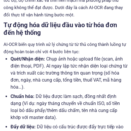
tốc độ, độ chính xác và tính liền mạch mà phương pháp thủ
công không thể đạt được. Dưới đây là cách AI-OCR đang thay
đổi thực tế vận hành từng bước một.
Tự động hóa dữ liệu đầu vào từ hóa đơn
đến hệ thống
AI-OCR biến quy trình xử lý chứng từ từ thủ công thành luồng tự
động hoàn toàn chỉ với 4 bước liên tục:
Quét/Nhận diện:
Chụp ảnh hoặc upload file (scan, ảnh
điện thoại, PDF). AI ngay lập tức nhận diện loại chứng từ
và trích xuất các trường thông tin quan trọng (số hóa
đơn, ngày, nhà cung cấp, tổng tiền, thuế VAT, mã hàng
hóa…).
Chuẩn hóa:
Dữ liệu được làm sạch, đồng nhất định
dạng (Ví dụ: ngày tháng chuyển về chuẩn ISO, số tiền
loại bỏ dấu phẩy/thêm dấu chấm, tên nhà cung cấp
khớp với master data).
Đẩy dữ liệu:
Dữ liệu có cấu trúc được đẩy trực tiếp vào