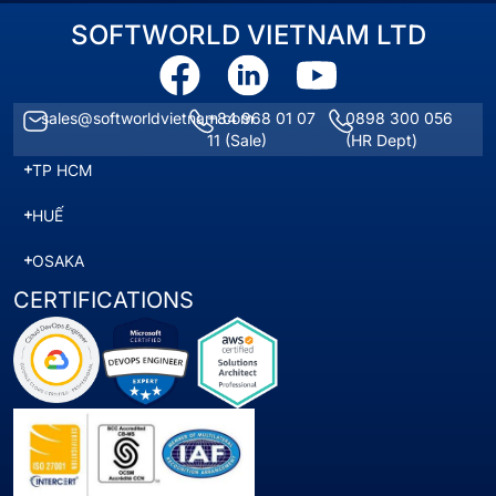
SOFTWORLD VIETNAM LTD
sales@softworldvietnam.com
+84 968 01 07
0898 300 056
11
(Sale)
(HR Dept)
TP HCM
HUẾ
OSAKA
CERTIFICATIONS