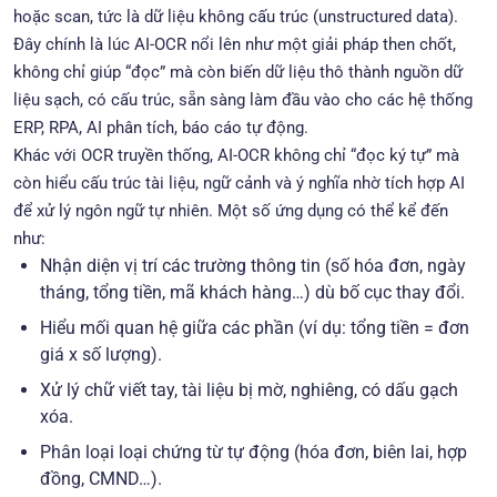
hoặc scan, tức là dữ liệu không cấu trúc (unstructured data).
Đây chính là lúc AI-OCR nổi lên như một giải pháp then chốt,
không chỉ giúp “đọc” mà còn biến dữ liệu thô thành nguồn dữ
liệu sạch, có cấu trúc, sẵn sàng làm đầu vào cho các hệ thống
ERP,
RPA,
AI phân tích, báo cáo tự động.
Khác với OCR truyền thống, AI-OCR không chỉ “đọc ký tự” mà
còn hiểu cấu trúc tài liệu, ngữ cảnh và ý nghĩa nhờ tích hợp AI
để xử lý ngôn ngữ tự nhiên. Một số ứng dụng có thể kể đến
như:
Nhận diện vị trí các trường thông tin (số hóa đơn, ngày
tháng, tổng tiền, mã khách hàng…) dù bố cục thay đổi.
Hiểu mối quan hệ giữa các phần (ví dụ: tổng tiền = đơn
giá x số lượng).
Xử lý chữ viết tay, tài liệu bị mờ, nghiêng, có dấu gạch
xóa.
Phân loại loại chứng từ tự động (hóa đơn, biên lai, hợp
đồng, CMND…).