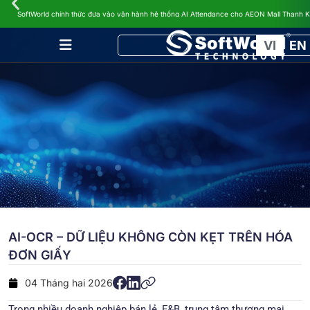
TIN TỨC
SoftWorld chính thức đưa vào vận hành hệ thống AI Attendance cho AEON Mall Thanh 
VI
EN
AI-OCR – DỮ LIỆU KHÔNG CÒN KẸT TRÊN HÓA
ĐƠN GIẤY
04 Tháng hai 2026
Trong nhiều doanh nghiệp bán lẻ, F&B, trung tâm thương mại