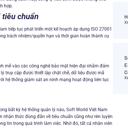
ch hợp.
i tiêu chuẩn
H
X
 Nam tiếp tục phát triển một kế hoạch áp dụng ISO 27001
ông trách nhiệm/quyền hạn và thời gian hoàn thành cụ
S
E
nh mẽ vào các công nghệ bảo mật hiện đại nhằm đảm
C
lý truy cập được thiết lập chặt chẽ, dữ liệu được mã
X
p với hệ thống giám sát an ninh mạng hoạt động liên tục
rong bất kỳ hệ thống quản lý nào, Soft World Việt Nam
ên nhận thức đúng đắn về tiêu chuẩn cũng như rèn luyện
 tin trong quá trình làm việc. Nhờ đó, tất cả nhân viên