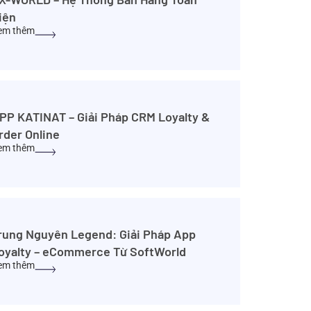
iện
em thêm
PP KATINAT – Giải Pháp CRM Loyalty &
rder Online
em thêm
rung Nguyên Legend: Giải Pháp App
oyalty – eCommerce Từ SoftWorld
em thêm