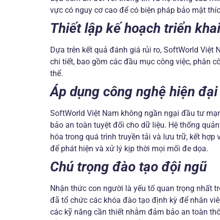
vực có nguy cơ cao để có biện pháp bảo mật thí
Thiết lập kế hoạch triển kha
Dựa trên kết quả đánh giá rủi ro, SoftWorld Việt
chi tiết, bao gồm các đầu mục công việc, phân c
thể.
Áp dụng công nghệ hiện đại
SoftWorld Việt Nam không ngần ngại đầu tư mạ
bảo an toàn tuyệt đối cho dữ liệu. Hệ thống quản 
hóa trong quá trình truyền tải và lưu trữ, kết hợ
để phát hiện và xử lý kịp thời mọi mối đe dọa.
Chú trọng đào tạo đội ngũ
Nhận thức con người là yếu tố quan trọng nhất t
đã tổ chức các khóa đào tạo định kỳ để nhân vi
các kỹ năng cần thiết nhằm đảm bảo an toàn thông