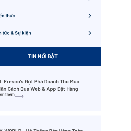
ến thức
n tức & Sự kiện
TIN NỔI BẬT
L Fresco’s Đột Phá Doanh Thu Mùa
iãn Cách Qua Web & App Đặt Hàng
em thêm
X-WORLD – Hệ Thống Bán Hàng Toàn