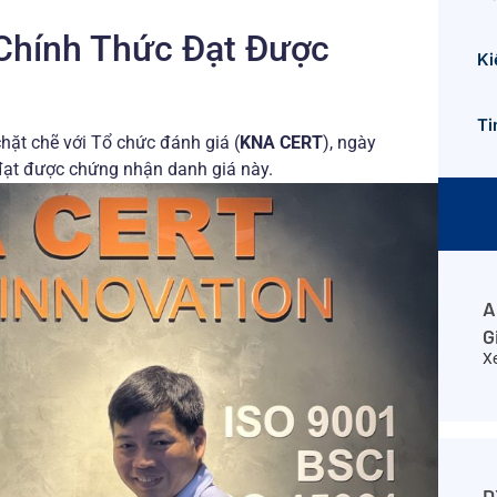
Chính Thức Đạt Được
Ki
Ti
hặt chẽ với Tổ chức đánh giá (
KNA CERT
), ngày
đạt được chứng nhận danh giá này.
A
G
X
D