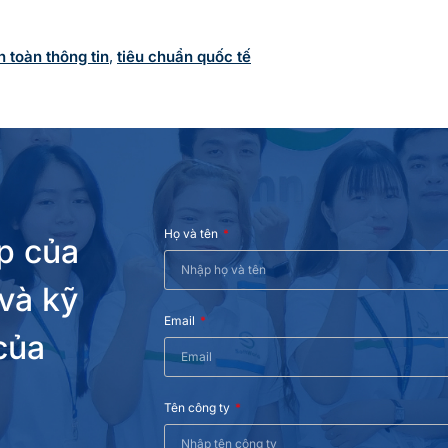
 toàn thông tin
,
tiêu chuẩn quốc tế
Họ và tên
p của
 và kỹ
Email
của
Tên công ty