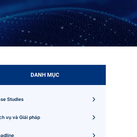
DANH MỤC
se Studies
ch vụ và Giải pháp
adline