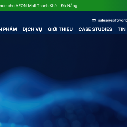
dance cho AEON Mall Thanh Khê – Đà Nẵng
sales@softworl
N PHẨM
DỊCH VỤ
GIỚI THIỆU
CASE STUDIES
TIN