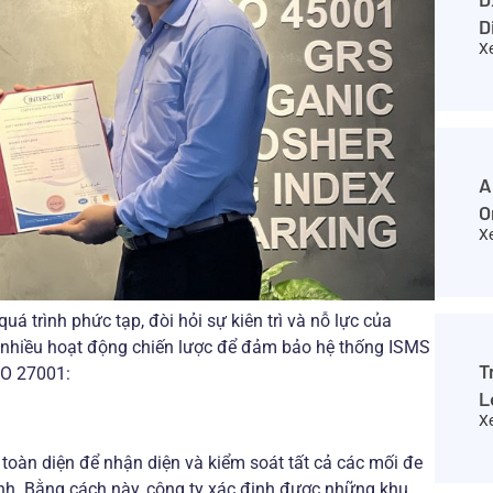
D
X
A
O
X
á trình phức tạp, đòi hỏi sự kiên trì và nỗ lực của
 nhiều hoạt động chiến lược để đảm bảo hệ thống ISMS
T
SO 27001:
L
X
 toàn diện để nhận diện và kiểm soát tất cả các mối đe
ình. Bằng cách này, công ty xác định được những khu