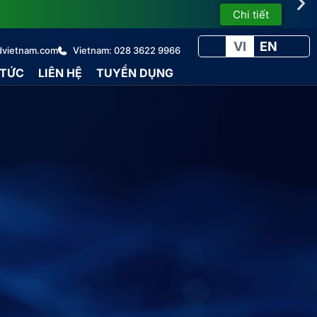
Chi tiết
VI
EN
dvietnam.com
Vietnam: 028 3622 9966
 TỨC
LIÊN HỆ
TUYỂN DỤNG