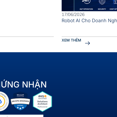
17/06/2026
Robot AI Cho Doanh Nghi
XEM THÊM
HỨNG NHẬN