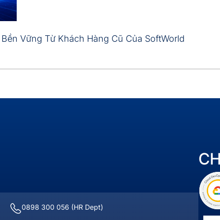
u Bền Vững Từ Khách Hàng Cũ Của SoftWorld
C
0898 300 056
(HR Dept)