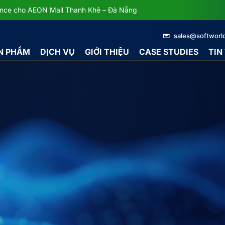
dance cho AEON Mall Thanh Khê – Đà Nẵng
sales@softworl
N PHẨM
DỊCH VỤ
GIỚI THIỆU
CASE STUDIES
TIN