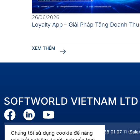
26/06/2026
Loyalty App – Giải Pháp Tăng Doanh Th
XEM THÊM
SOFTWORLD VIETNAM LTD
sales@softworldvietnam.com
+84 968 01 07 11
(Sale)
Chúng tôi sử dụng cookie để nâng
cao trải nghiệm duyệt web của bạn,