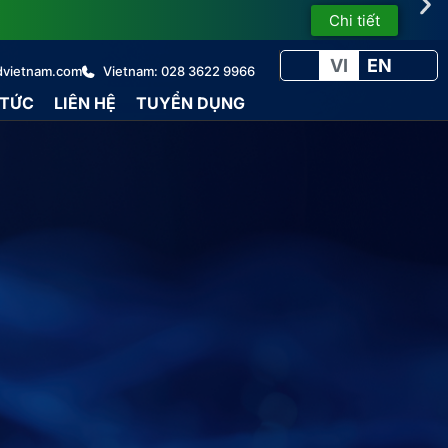
Chi tiết
VI
EN
dvietnam.com
Vietnam: 028 3622 9966
 TỨC
LIÊN HỆ
TUYỂN DỤNG