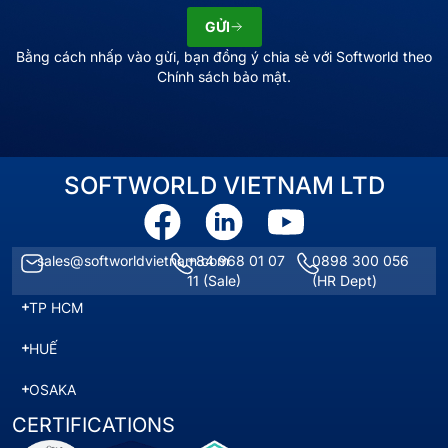
GỬI
Bằng cách nhấp vào gửi, bạn đồng ý chia sẻ với Softworld theo
Chính sách bảo mật.
SOFTWORLD VIETNAM LTD
sales@softworldvietnam.com
+84 968 01 07
0898 300 056
11
(Sale)
(HR Dept)
TP HCM
HUẾ
OSAKA
CERTIFICATIONS