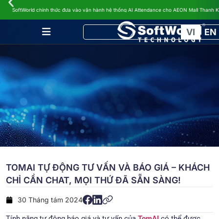
TIN TỨC
SoftWorld chính thức đưa vào vận hành hệ thống AI Attendance cho AEON Mall Thanh 
VI
EN
TOMAI TỰ ĐỘNG TƯ VẤN VÀ BÁO GIÁ – KHÁCH
CHỈ CẦN CHAT, MỌI THỨ ĐÃ SẴN SÀNG!
30 Tháng tám 2024
Tính năng tự động báo giá và tư vấn của
TomAI
có thể được