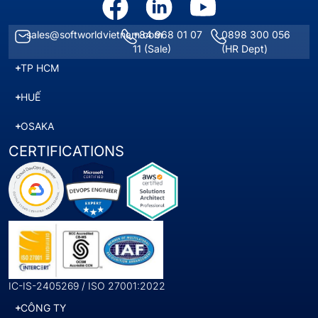
sales@softworldvietnam.com
+84 968 01 07
0898 300 056
11
(Sale)
(HR Dept)
TP HCM
HUẾ
OSAKA
CERTIFICATIONS
IC-IS-2405269 / ISO 27001:2022
CÔNG TY