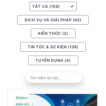
TẤT CẢ (159)
DỊCH VỤ VÀ GIẢI PHÁP (62)
KIẾN THỨC (2)
TIN TỨC & SỰ KIỆN (138)
TUYỂN DỤNG (4)