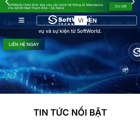
SoftWorld chính thức đưa vào vận hành hệ thống AI Attendance
TIN TỨC
Chi tiết
cho AEON Mall Thanh Khê – Đà Nẵng
VI
EN
Cập nhật tin tức mới nhất về công nghệ, sản phẩm, dịch
vụ và sự kiện từ SoftWorld.
LIÊN HỆ NGAY
TIN TỨC NỔI BẬT