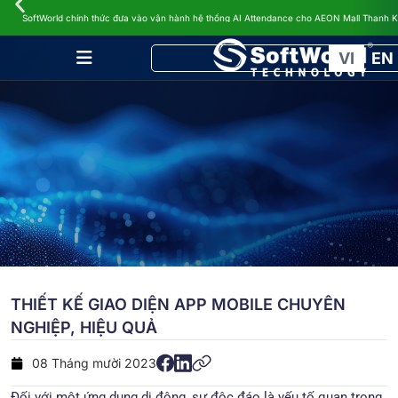
TIN TỨC
SoftWorld chính thức đưa vào vận hành hệ thống AI Attendance cho AEON Mall Thanh 
VI
EN
THIẾT KẾ GIAO DIỆN APP MOBILE CHUYÊN
NGHIỆP, HIỆU QUẢ
08 Tháng mười 2023
Đối với một ứng dụng di động, sự độc đáo là yếu tố quan trọng