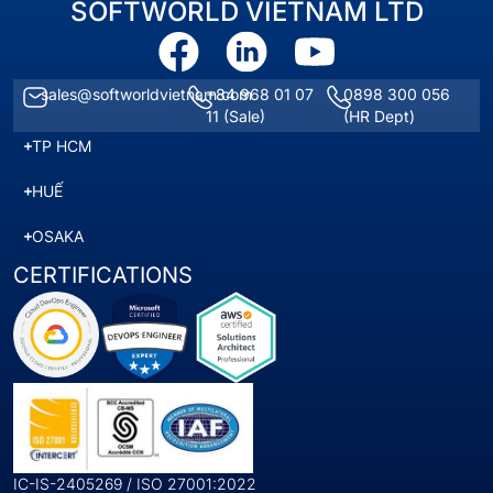
SOFTWORLD VIETNAM LTD
sales@softworldvietnam.com
+84 968 01 07
0898 300 056
11
(Sale)
(HR Dept)
TP HCM
HUẾ
OSAKA
CERTIFICATIONS
IC-IS-2405269 / ISO 27001:2022