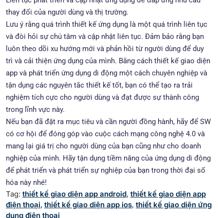
Liên tục phát triển và cập nhật ứng dụng để đáp ứng nhu cầu
thay đổi của người dùng và thị trường.
Lưu ý rằng quá trình thiết kế ứng dụng là một quá trình liên tục
và đòi hỏi sự chú tâm và cập nhật liên tục. Đảm bảo rằng bạn
luôn theo dõi xu hướng mới và phản hồi từ người dùng để duy
trì và cải thiện ứng dụng của mình. Bằng cách thiết kế giao diện
app và phát triển ứng dụng di động một cách chuyên nghiệp và
tận dụng các nguyên tắc thiết kế tốt, bạn có thể tạo ra trải
nghiệm tích cực cho người dùng và đạt được sự thành công
trong lĩnh vực này.
Nếu bạn đã đặt ra mục tiêu và cần người đồng hành, hãy để SW
có cơ hội để đóng góp vào cuộc cách mạng công nghệ 4.0 và
mang lại giá trị cho người dùng của bạn cũng như cho doanh
nghiệp của mình. Hãy tận dụng tiềm năng của ứng dụng di động
để phát triển và phát triển sự nghiệp của bạn trong thời đại số
hóa này nhé!
Tag:
thiết kế giao diện app android
,
thiết kế giao diện app
điện thoại
,
thiết kế giao diện app ios
,
thiết kế giao diện ứng
dụng điện thoại