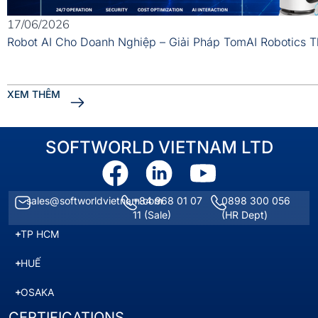
17/06/2026
Robot AI Cho Doanh Nghiệp – Giải Pháp TomAI Robotics 
XEM THÊM
SOFTWORLD VIETNAM LTD
sales@softworldvietnam.com
+84 968 01 07
0898 300 056
11
(Sale)
(HR Dept)
TP HCM
HUẾ
OSAKA
CERTIFICATIONS