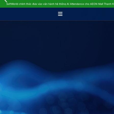
SoftWorld chính thức đưa vào vận hành hệ thống AI Attendance cho AEON Mall Thanh 