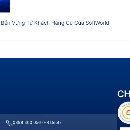
u Bền Vững Từ Khách Hàng Cũ Của SoftWorld
C
0898 300 056
(HR Dept)