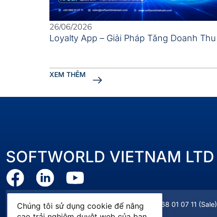
26/06/2026
Loyalty App – Giải Pháp Tăng Doanh Th
XEM THÊM
SOFTWORLD VIETNAM LTD
sales@softworldvietnam.com
+84 968 01 07 11
(Sale)
Chúng tôi sử dụng cookie để nâng
cao trải nghiệm duyệt web của bạn,