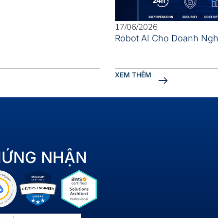
17/06/2026
Robot AI Cho Doanh Nghi
XEM THÊM
HỨNG NHẬN