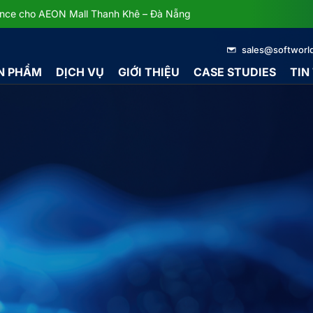
dance cho AEON Mall Thanh Khê – Đà Nẵng
sales@softworl
N PHẨM
DỊCH VỤ
GIỚI THIỆU
CASE STUDIES
TIN