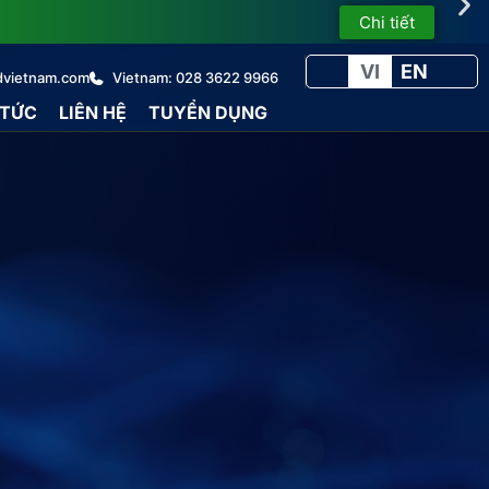
Chi tiết
VI
EN
dvietnam.com
Vietnam: 028 3622 9966
 TỨC
LIÊN HỆ
TUYỂN DỤNG