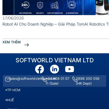
17/06/2026
Robot AI Cho Doanh Nghiệp – Giải Pháp TomAI Robotics 
XEM THÊM
SOFTWORLD VIETNAM LTD
sales@softworldvietnam.com
+84 968 01 07
0898 300 056
11
(Sale)
(HR Dept)
TP HCM
HUẾ