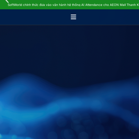
SoftWorld chính thức đưa vào vận hành hệ thống AI Attendance cho AEON Mall Thanh 