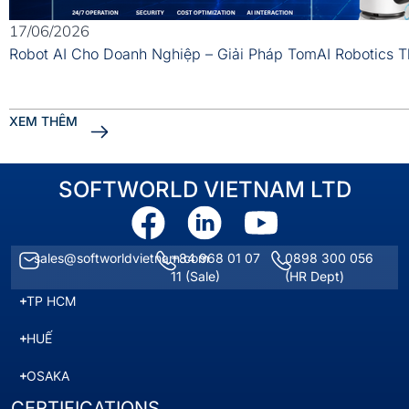
17/06/2026
Robot AI Cho Doanh Nghiệp – Giải Pháp TomAI Robotics 
XEM THÊM
SOFTWORLD VIETNAM LTD
sales@softworldvietnam.com
+84 968 01 07
0898 300 056
11
(Sale)
(HR Dept)
TP HCM
HUẾ
OSAKA
CERTIFICATIONS