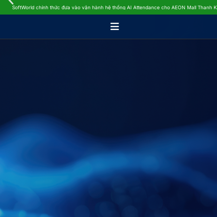
SoftWorld chính thức đưa vào vận hành hệ thống AI Attendance cho AEON Mall Thanh 