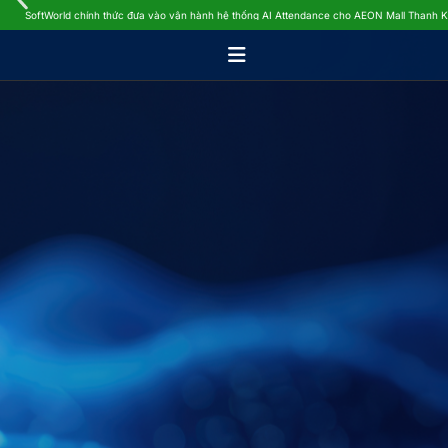
SoftWorld chính thức đưa vào vận hành hệ thống AI Attendance cho AEON Mall Thanh 