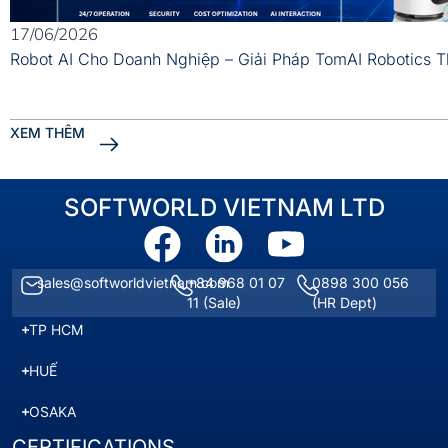
17/06/2026
Robot AI Cho Doanh Nghiệp – Giải Pháp TomAI Robotics 
XEM THÊM
SOFTWORLD VIETNAM LTD
sales@softworldvietnam.com
+84 968 01 07
0898 300 056
11
(Sale)
(HR Dept)
TP HCM
HUẾ
OSAKA
CERTIFICATIONS