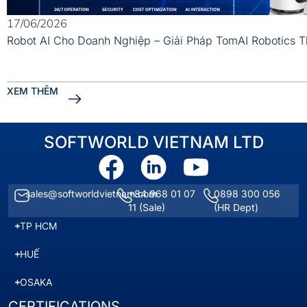
17/06/2026
Robot AI Cho Doanh Nghiệp – Giải Pháp TomAI Robotics 
XEM THÊM
SOFTWORLD VIETNAM LTD
sales@softworldvietnam.com
+84 968 01 07
0898 300 056
11
(Sale)
(HR Dept)
TP HCM
HUẾ
OSAKA
CERTIFICATIONS