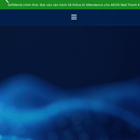
SoftWorld chính thức đưa vào vận hành hệ thống AI Attendance cho AEON Mall Thanh 