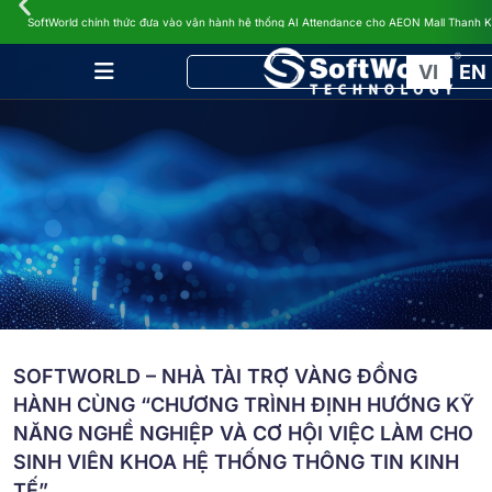
TIN TỨC
SoftWorld chính thức đưa vào vận hành hệ thống AI Attendance cho AEON Mall Thanh 
VI
EN
SOFTWORLD – NHÀ TÀI TRỢ VÀNG ĐỒNG
HÀNH CÙNG “CHƯƠNG TRÌNH ĐỊNH HƯỚNG KỸ
NĂNG NGHỀ NGHIỆP VÀ CƠ HỘI VIỆC LÀM CHO
SINH VIÊN KHOA HỆ THỐNG THÔNG TIN KINH
TẾ”