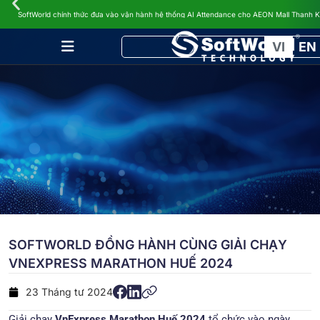
TIN TỨC
SoftWorld chính thức đưa vào vận hành hệ thống AI Attendance cho AEON Mall Thanh 
VI
EN
SOFTWORLD ĐỒNG HÀNH CÙNG GIẢI CHẠY
VNEXPRESS MARATHON HUẾ 2024
23 Tháng tư 2024
Giải chạy
VnExpress Marathon Huế 2024
tổ chức vào ngày