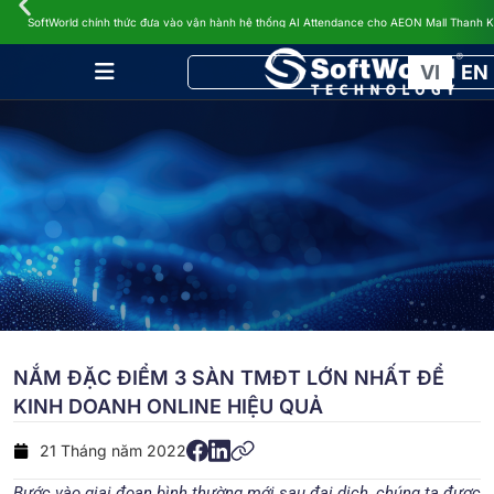
TIN TỨC
Loyalty App – Giải Pháp Tăng Doanh Thu Bền Vững Từ Khách Hàng Cũ Của SoftWorld
VI
EN
NẮM ĐẶC ĐIỂM 3 SÀN TMĐT LỚN NHẤT ĐỂ
KINH DOANH ONLINE HIỆU QUẢ
21 Tháng năm 2022
Bước vào giai đoạn bình thường mới sau đại dịch, chúng ta được