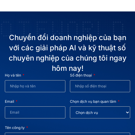
Chuyển đổi doanh nghiệp của bạn
với các giải pháp AI và kỹ thuật số
chuyên nghiệp của chúng tôi ngay
hôm nay!
Họ và tên
Số điện thoại
Email
Chọn dịch vụ bạn quan tâm
Tên công ty