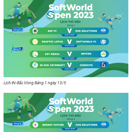
Lịch thi đấu Vòng Bảng 1 ngày 13/5