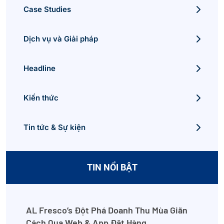
Case Studies
Dịch vụ và Giải pháp
Headline
Kiến thức
Tin tức & Sự kiện
TIN NỔI BẬT
AL Fresco’s Đột Phá Doanh Thu Mùa Giãn
Cách Qua Web & App Đặt Hàng