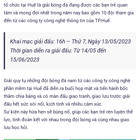
tổ chức tại Huế
là
giải bóng đá đang được các bạn trẻ quan
tâm và mong đợi nhất trong năm nay bao gồm 10 đội tham gia
đến từ các công ty công nghệ thông tin của TP.Huế.
Khai mạc giải đấu: 16h – Thứ 7, Ngày 13/05/2023
Thời gian diễn ra giải đấu: Từ 14/05 đến
15/06/2023
Giải quy tụ những đội bóng đá nam từ các công ty công nghệ
phần mềm tại Huế đã diễn ra buổi họp mặt và tiến hành bốc
thăm chia bảng và có màn đấu giao tranh, giao lưu trước giải
đấu hết sức sôi nổi, kịch tính và nhiều cảm xúc.
Sự kiện này hứa hẹn sẽ bùng nổ, giúp các bạn trẻ rèn luyện thể
lực, tình đoàn kết với nhau trong đội bóng và cùng nhau giao
lưu học hỏi.