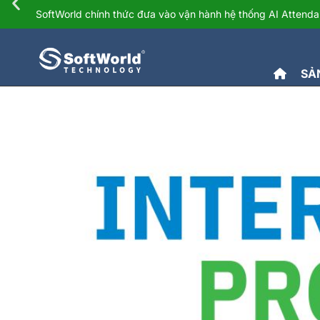
SOFTWORLD INTERNS
SoftWorld chính thức đưa vào vận hành hệ thống AI Atten
SẢ