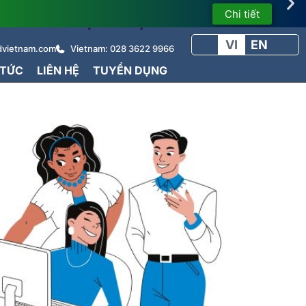
ÌNH THỰC TẬP SINH
Chi tiết
VI
EN
dvietnam.com
Vietnam: 028 3622 9966
 TỨC
LIÊN HỆ
TUYỂN DỤNG