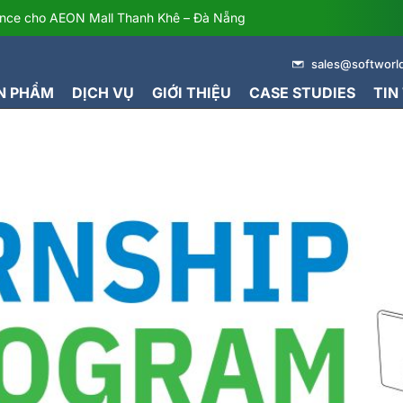
HIP PROGRAM – CHƯƠNG TR
dance cho AEON Mall Thanh Khê – Đà Nẵng
sales@softworl
N PHẨM
DỊCH VỤ
GIỚI THIỆU
CASE STUDIES
TIN