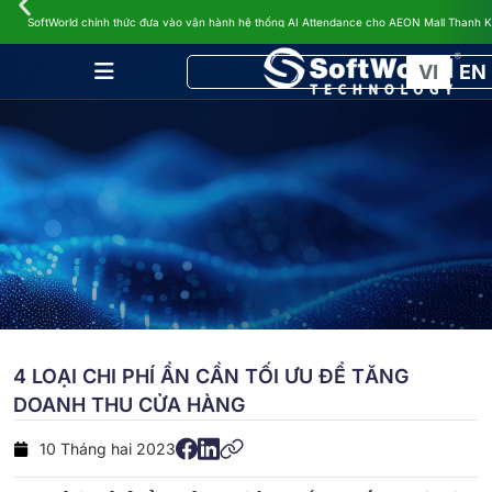
TIN TỨC
SoftWorld chính thức đưa vào vận hành hệ thống AI Attendance cho AEON Mall Thanh 
VI
EN
4 LOẠI CHI PHÍ ẨN CẦN TỐI ƯU ĐỂ TĂNG
DOANH THU CỬA HÀNG
10 Tháng hai 2023