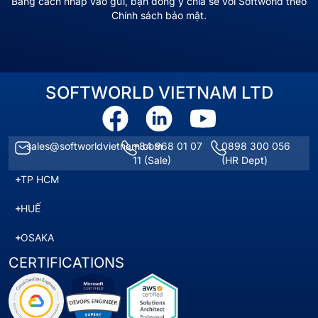
Bằng cách nhấp vào gửi, bạn đồng ý chia sẻ với Softworld theo
Chính sách bảo mật.
SOFTWORLD VIETNAM LTD
sales@softworldvietnam.com
+84 968 01 07
0898 300 056
11
(Sale)
(HR Dept)
TP HCM
HUẾ
OSAKA
CERTIFICATIONS